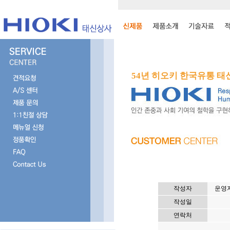
54년 히오키 한국유통 
작성자
운영자
작성일
연락처