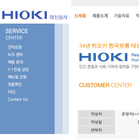
54년 히오키 한국유통 
작성자
운영자(
we
작성일
연락처