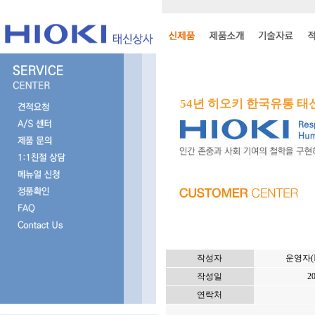
54년 히오키 한국유통 
작성자
운영자(
작성일
20
연락처