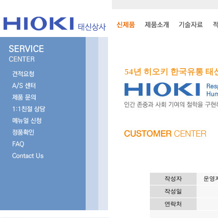
54년 히오키 한국유통 
작성자
운영자
작성일
연락처