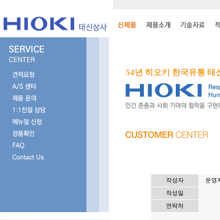
54년 히오키 한국유통 
작성자
운영자
작성일
연락처