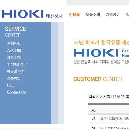
54년 히오키 한국유통 
검색된 게시물 : 122/122 쪽번
No
54
[월간 電氣技術]HI
53
[신제품]3554 배