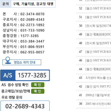
52
[월간 SMT PCB 
51
[월간 SMT PCB K
50
[전시회 일정]제1
49
[월간 電氣技術]HI
48
[전시회 일정]SMT P
47
[월간 SMT PCB K
46
[월간 SMT PCB 
44
[월간 電氣技術]HI
43
A/S센터 메뉴를 
42
[월간 잡지 SMT P
41
2006년 1월3일부
39
2005 에너지전시회