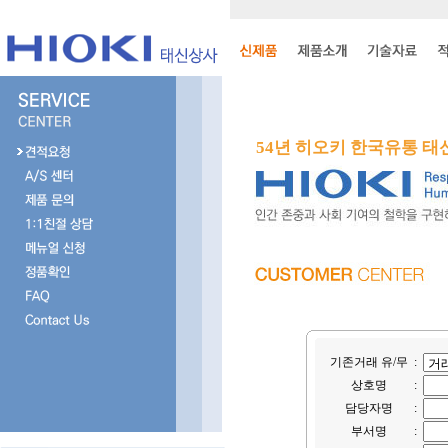
54년 히오키 한국유통 
기존거래 유/무
:
상호명
:
담당자명
:
부서명
: